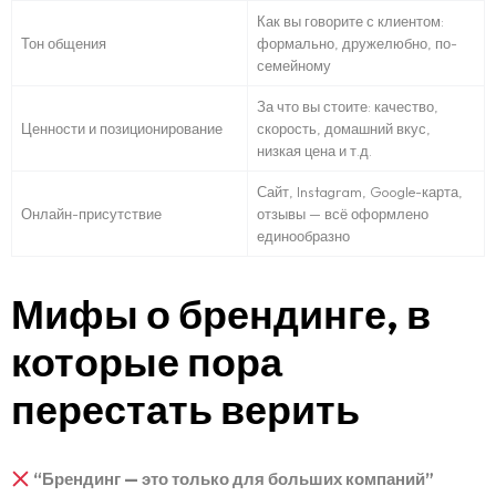
Главная страница
Как вы говорите с клиентом:
Тон общения
формально, дружелюбно, по-
Портфолио
семейному
За что вы стоите: качество,
Услуги
Ценности и позиционирование
скорость, домашний вкус,
низкая цена и т.д.
Блог
Сайт, Instagram, Google-карта,
Онлайн-присутствие
отзывы — всё оформлено
единообразно
FAQ
Мифы о брендинге, в
Контакты
которые пора
перестать верить
“Брендинг — это только для больших компаний”