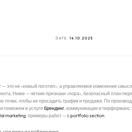
DATE:
14.10.2025
 — это не «новый логотип», а управляемое изменение смысл
иента. Ниже — чёткие признаки «пора», безопасный план пер
е точки, чтобы не просадить трафик и продажи. По производ
и поможем в услуге
брендинг
, коммуникации и перформанс
tal marketing
, примеры работ — в
portfolio section
.
, что пора на ребрендинг