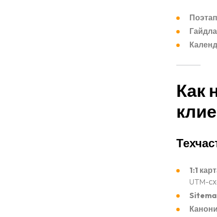
Blog
Поэтап
Гайдла
Календ
FAQ
Contacts
Как 
клие
Техчас
1:1 кар
UTM-сх
Sitema
Канони