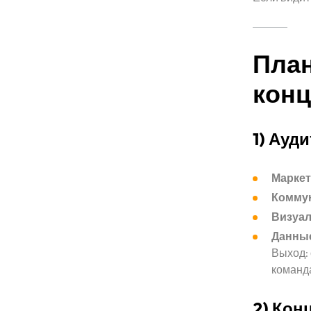
План
конц
1) Ауди
Маркет
Коммун
Визуал
Данны
Выход: 
команд
2) Кон