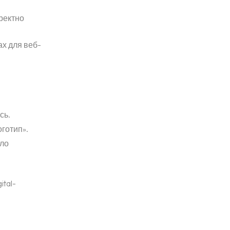
ректно
ах для веб-
сь.
готип».
ало
tal-