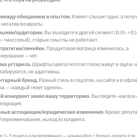
 между обещанием и опытом.
Клиент слышит одно, а получ
 негатив/возвраты.
рынки/аудитории.
Вы выходите в другой сегмент (B2B–>B2
–>массовый), старые смыслы не работают.
тратегии/линейки.
Продуктовая матрица изменилась, а
нирование — нет.
ка устарела.
Шрифты/цвета/логотип плохо живут в digital: 
табируются, не адаптивны.
нтарный бренд.
Разный стиль в соцсетях, на сайте и в офла
а — «каждый тянет одеяло».
 конкурент занял вашу территорию.
Выглядите «как все»
енциация.
вные ассоциации/юридические изменения.
Кризис репута
/переименование, выход из холдинга.
е 2–3 пункта одновременно — начинайте с бренд-аудита (см.