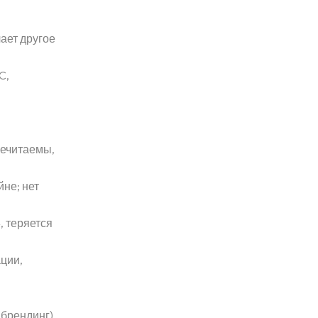
ает другое
C,
нечитаемы,
йне; нет
, теряется
ции,
 брендинг).