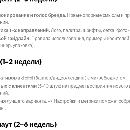
онирование и голос бренда.
Новые опорные смыслы и п
ний.
ика 1–2 направлений.
Лого, палитра, шрифты, сетка, фото-
ой гайдлайн.
Правила использования, примеры носителей 
аннер, упаковка).
 (1–2 недели)
еативов
в digital (баннер/видео/лендинг) с микробюджетом.
ью с клиентами
(5–10 штук) на предмет восприятия нового 
ний.
ция
лучшего варианта. –> Настройки и метрики поможет собрат
нг.
лаут (2–6 недель)