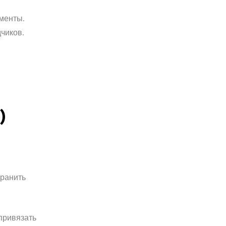
ументы.
чиков.
)
хранить
ривязать