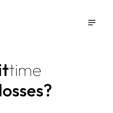
it
time
losses?