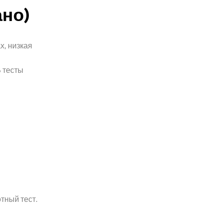
но)
х, низкая
B тесты
тный тест.