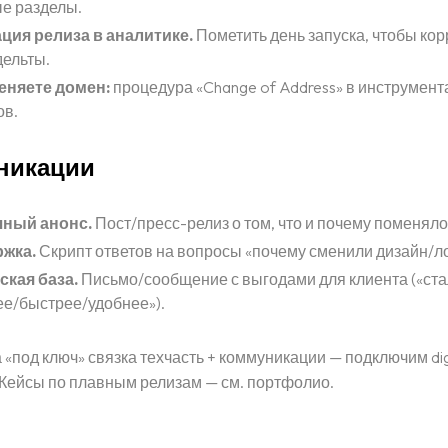
е разделы.
ция релиза в аналитике.
Пометить день запуска, чтобы кор
дельты.
еняете домен:
процедура «Change of Address» в инструмент
ов.
никации
ный анонс.
Пост/пресс-релиз о том, что и почему поменяло
жка.
Скрипт ответов на вопросы «почему сменили дизайн/ло
ская база.
Письмо/сообщение с выгодами для клиента («ст
ее/быстрее/удобнее»).
 «под ключ» связка техчасть + коммуникации — подключим digi
 Кейсы по плавным релизам — см. портфолио.