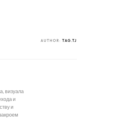
AUTHOR:
TAG.TJ
а, визуала
ехода и
ству и
 закроем