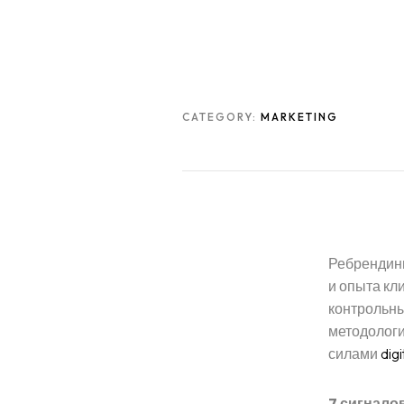
CATEGORY:
MARKETING
Ребрендинг
и опыта кл
контрольны
методологи
силами
digi
7 сигналов