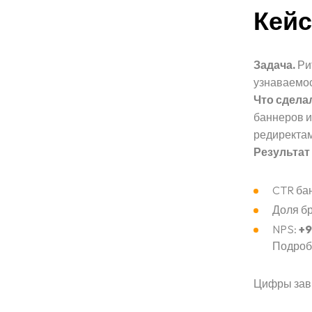
Кейс
Задача.
Рит
узнаваемос
Что сдела
баннеров и
редиректам
Результат 
CTR ба
Доля б
NPS:
+9
Подроб
Цифры зави