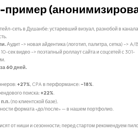
-пример (анонимизирова
ейл-сеть в Душанбе: устаревший визуал, разнобой в канала
ть.
ли.
Аудит –> новая айдентика (логотип, палитра, сетка) –> A/
 10-сек видео –> поэтапный роллаут сайта и соцсетей с 301-
и.
за 60 дней.
ннеров:
+27%
, CPA в перформансе:
−18%
.
рендового поиска:
+22%
.
 п.п.
(по клиентской базе).
ности формата «до/после» — в нашем портфолио.
сят от ниши и сезонности; перед стартом рекомендуем пило