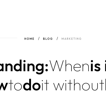
HOME
BLOG
MARKETING
anding:
When
is 
w
to
do
it
without