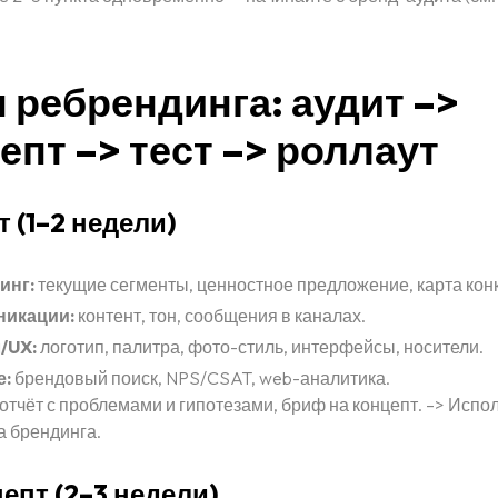
 ребрендинга: аудит –>
епт –> тест –> роллаут
т (1–2 недели)
инг:
текущие сегменты, ценностное предложение, карта кон
икации:
контент, тон, сообщения в каналах.
/UX:
логотип, палитра, фото-стиль, интерфейсы, носители.
е:
брендовый поиск, NPS/CSAT, web-аналитика.
отчёт с проблемами и гипотезами, бриф на концепт. –> Испо
а брендинга.
цепт (2–3 недели)