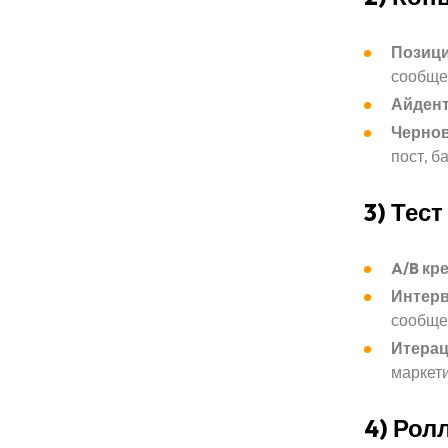
Позици
сообще
Айдент
Чернов
пост, б
3) Тест
Home page
A/B кр
Интерв
сообще
Portfolio
Итера
маркети
Services
4) Рол