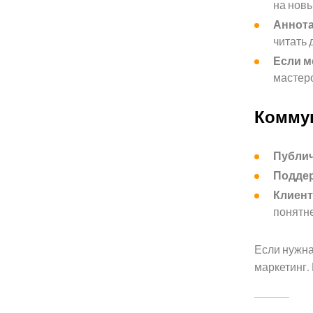
на новы
Аннота
читать 
Если м
мастер
Комму
Публич
Поддер
Клиент
понятн
Если нужна
маркетинг.