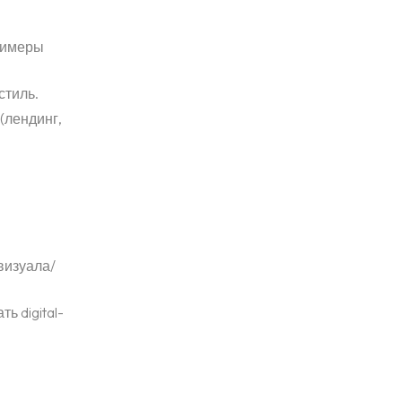
римеры
стиль.
(лендинг,
визуала/
ь digital-