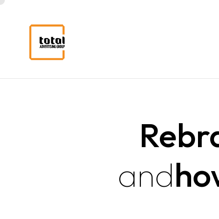
Rebr
and
ho