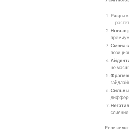
Разрыв
— растёт
Новые 
премиум
Смена с
позицио
Айденти
не масш
Фрагме
гайдлайн
Сильный
диффер
Негати
слияние
Если видит