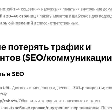
но:
сайт –> соцсети –> наружка –> печать –> внутренние док
йн 20–40 страниц
+ пакеты макетов и шаблонов для подряд
арь обновлений
и список ответственных.
не потерять трафик и
нтов (SEO/коммуникации
ть и SEO
та URL.
Для всех изменённых адресов —
301-редиректы
; со
ему.
p/robots.
Обновить и отправить в поисковые системы.
калы/хлебные крошки/внутренняя перелинковка.
Переп