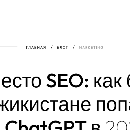
ГЛАВНАЯ
БЛОГ
MARKETING
есто
SEO: как
жикистане
поп
ы
ChatGPT в
20