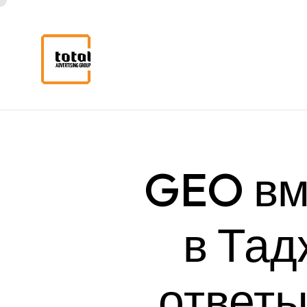
GEO
вм
в
Тад
ответ