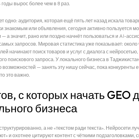
годы вырос более чем в 8 раз.
т одно: аудитория, которая ещё пять лет назад искала товар
ки знакомым или объявления, сегодня активно пользуется 
 — а значит, рано или поздно начнёт пользоваться и AI-асси
 самых запросов. Мировая статистика уже показывает: около
ей начинают поиск товаров и услуг с диалога с нейросетью, 
ого поискового запроса. У локального бизнеса в Таджикистан
о возможностей — занять эту нишу сейчас, пока конкуренты 
то это важно.
а
гов, с которых начать GEO 
льного бизнеса
труктурированно, а не «текстом ради текста». Нейросети лу
т» и охотнее цитируют контент с чёткими подзаголовками, 