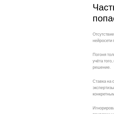
Част
попа
Отсутствие
нейросети 
Погоня тол
учёта того
решение.
Ставка на 
экспертизы
конкретны
Игнорирова