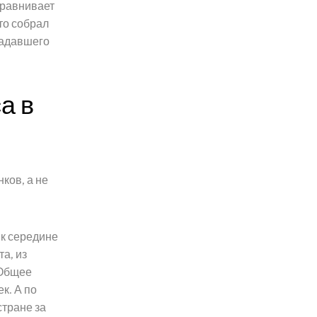
сравнивает
то собрал
 задавшего
а в
ков, а не
к середине
а, из
 Общее
к. А по
тране за