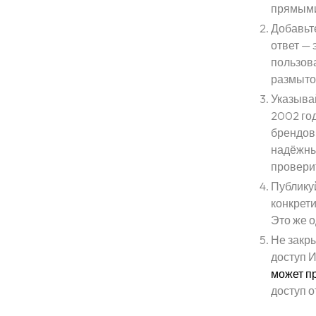
прямыми 
Блог
Добавьт
ответ — 
пользова
FAQ
размыто
Указыва
2002 го
Контакты
брендов
надёжный
проверит
Публикуй
конкрети
Это же 
Не закры
доступ И
может п
доступ о