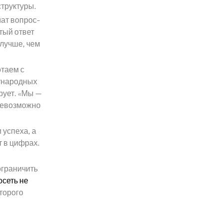
структуры.
ат вопрос-
тый ответ
 лучше, чем
таем с
дународных
рует. «Мы —
 невозможно
 успеха, а
т в цифрах.
ограничить
осеть не
оторого