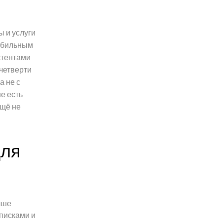
ы и услуги
мобильным
стентами
 четверти
а не с
е есть
ещё не
для
чше
списками и