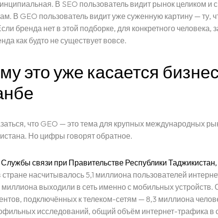
инципиальная. В SEO пользователь видит рынок целиком и 
ам. В GEO пользователь видит уже суженную картину — ту, ч
Если бренда нет в этой подборке, для конкретного человека,
нда как будто не существует вовсе.
му это уже касается бизнес
анбе
заться, что GEO — это тема для крупных международных рын
истана. Но цифры говорят обратное.
Службы связи при Правительстве Республики Таджикистан,
в стране насчитывалось 5,1 миллиона пользователей интернет
9 миллиона выходили в сеть именно с мобильных устройств.
ентов, подключённых к телеком-сетям — 8,3 миллиона челове
фильных исследований, общий объём интернет-трафика в с