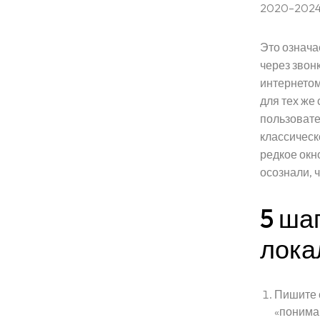
2020–2024 
Это означае
через звон
интернетом
для тех же
пользовател
классическ
редкое окн
осознали, ч
Главная страниц
5 ша
лока
Портфолио
Услуги
Пишите с
«понимаю