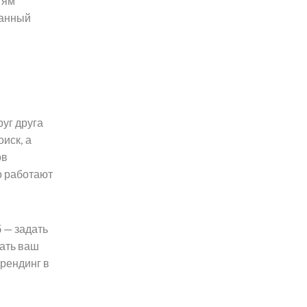
тям
ванный
уг друга
иск, а
ов
о работают
 — задать
дать ваш
брендинг в