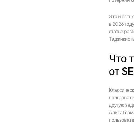
потеряли кл
Это и есть 
в 2026 год
статье раз
Таджикиста
Что 
от S
Классическ
пользовате
другую зада
Алиса) сам
пользовате