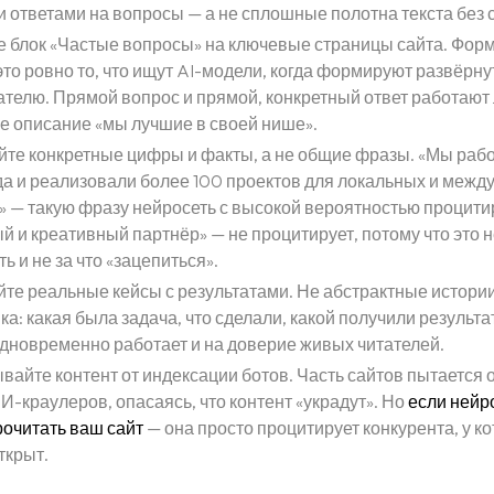
ответами на вопросы — а не сплошные полотна текста без 
е блок «Частые вопросы» на ключевые страницы сайта. Форм
это ровно то, что ищут AI-модели, когда формируют развёрну
телю. Прямой вопрос и прямой, конкретный ответ работают
е описание «мы лучшие в своей нише».
йте конкретные цифры и факты, а не общие фразы. «Мы рабо
да и реализовали более 100 проектов для локальных и меж
» — такую фразу нейросеть с высокой вероятностью процити
 и креативный партнёр» — не процитирует, потому что это
ь и не за что «зацепиться».
те реальные кейсы с результатами. Не абстрактные истории
ка: какая была задача, что сделали, какой получили результа
одновременно работает и на доверие живых читателей.
вайте контент от индексации ботов. Часть сайтов пытается 
И-краулеров, опасаясь, что контент «украдут». Но
если нейр
рочитать ваш сайт
— она просто процитирует конкурента, у к
ткрыт.