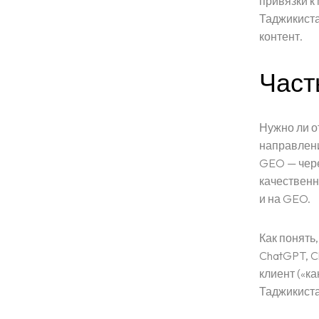
привязки к
Таджикиста
контент.
Част
Нужно ли о
направлени
GEO — чере
качественн
и на GEO.
Как понять
ChatGPT, C
клиент («к
Таджикиста