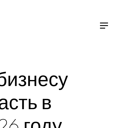
бизнесу
асть в
26
году