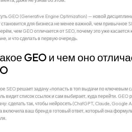
иента, даже не узнав об этом.
суть GEO (Generative Engine Optimization) — новой дисциплин
у становится для бизнеса не менее важной, чем привычное S
берём, чем GEO отличается от SEO, почему это уже касается
не, и что сделать в первую очередь.
такое GEO и чем оно отлича
EO
ое SEO решает задачу «попасть в топ выдачи по ключевым 
ль видит список ссылок и сам выбирает, куда перейти. GEO 
чу: сделать так, чтобы нейросеть (ChatGPT, Claude, Google A
а включила ваш бренд в готовый ответ, который она формул
ля.