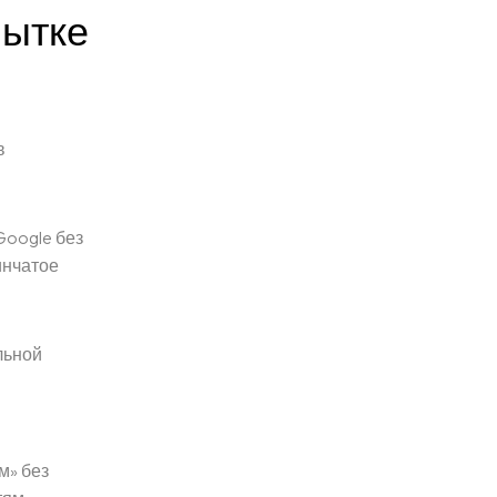
пытке
в
Google без
инчатое
льной
м» без