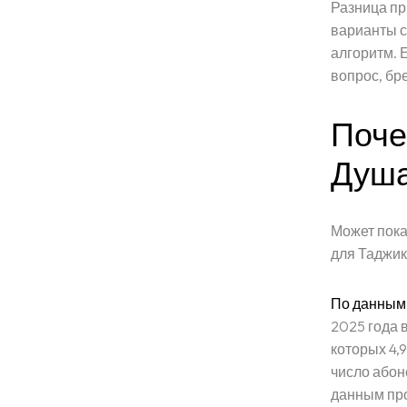
Разница пр
варианты с
алгоритм. 
вопрос, бре
Поче
Душ
Может пока
для Таджик
По данным 
2025 года 
которых 4,
число абон
данным про