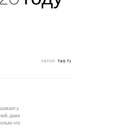
АВТОР:
TAG.TJ
ашивает у
ний, даже
только что