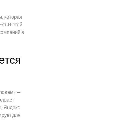
ы, которая
EO. В этой
 компаний в
ется
словам» —
решает
I, Яндекс
ирует для