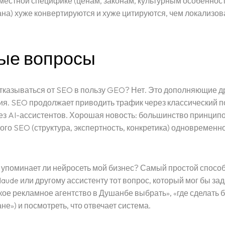
 местной специфике (ценам, законам, культурным особеннос
на) хуже конвертируются и хуже цитируются, чем локализо
ые вопросы
тказываться от SEO в пользу GEO? Нет. Это дополняющие др
я. SEO продолжает приводить трафик через классический по
з AI-ассистентов. Хорошая новость: большинство принцип
ого SEO (структура, экспертность, конкретика) одновременн
, упоминает ли нейросеть мой бизнес? Самый простой способ
laude или другому ассистенту тот вопрос, который мог бы за
акое рекламное агентство в Душанбе выбрать», «где сделать 
не») и посмотреть, что отвечает система.