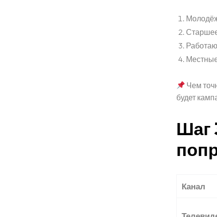
Блог
Молодёжь
Старшее
Работаю
FAQ
Местные
Контакты
Чем точ
будет камп
Шаг 
попр
Канал
Телевид