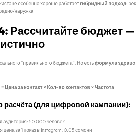
кистане особенно хорошо работает
гибридный подход
: ре
 радио/наружка.
4: Рассчитайте бюджет —
листично
сального “правильного бюджета”. Но есть
формула здраво
= Цена за контакт × Кол-во контактов × Частота
 расчёта (для цифровой кампании):
 аудитория: 50 000 человек
 цена за 1 показ в Instagram: 0.05 сомони