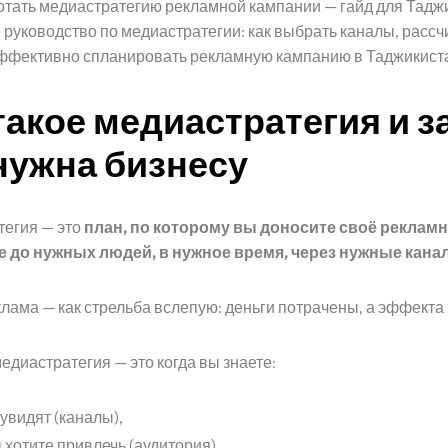
отать медиастратегию рекламной кампании — гайд для Тадж
руководство по медиастратегии: как выбрать каналы, рассч
ффективно спланировать рекламную кампанию в Таджикист
такое медиастратегия и з
нужна бизнесу
егия — это
план, по которому вы доносите своё реклам
 до нужных людей, в нужное время, через нужные кана
клама — как стрельба вслепую: деньги потрачены, а эффекта 
диастратегия — это когда вы знаете:
увидят (каналы),
 хотите привлечь (аудитория),