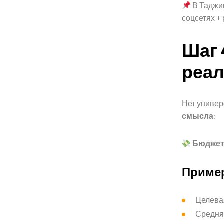
В Таджи
соцсетях +
Шаг 
реа
Нет универ
смысла
:
Бюджет 
Пример
Целевая
Средняя