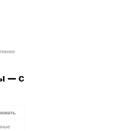
ктивнее
ы — с
зовать
пные