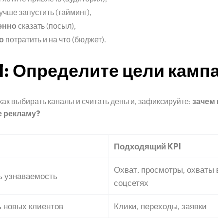
учше запустить (тайминг),
енно
сказать (посыл),
о
потратить и на что (бюджет).
1: Определите цели камп
как выбирать каналы и считать деньги, зафиксируйте:
зачем
е рекламу?
Подходящий KPI
Охват, просмотры, охваты 
 узнаваемость
соцсетях
 новых клиентов
Клики, переходы, заявки