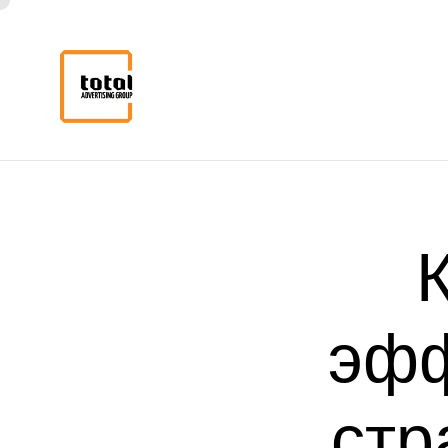
эф
стр