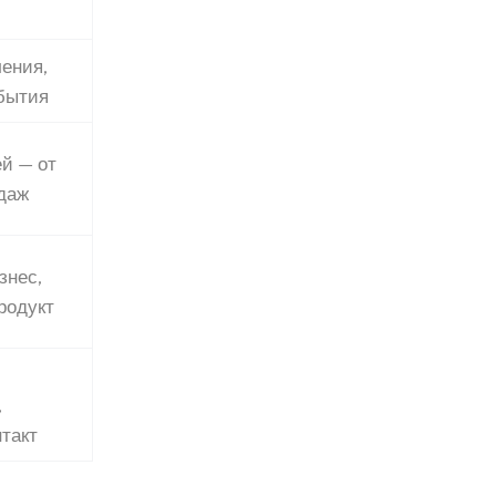
ения,
бытия
й — от
даж
знес,
родукт
,
такт