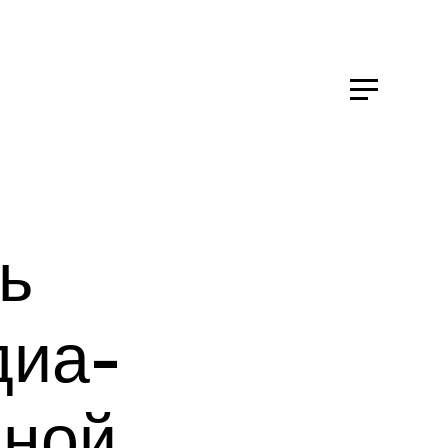
ь
иа-
мной