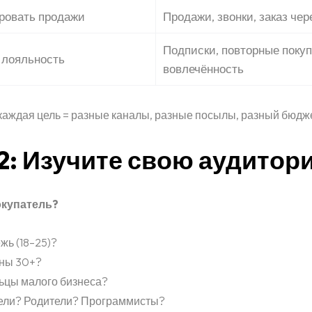
ровать продажи
Продажи, звонки, заказ чер
Подписки, повторные покуп
 лояльность
вовлечённость
каждая цель = разные каналы, разные посылы, разный бюдже
2: Изучите свою аудитор
а
окупатель?
ь (18–25)?
ны 30+?
ьцы малого бизнеса?
ели? Родители? Программисты?