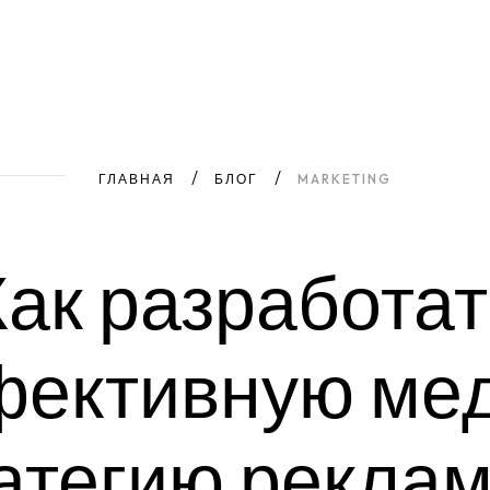
ГЛАВНАЯ
БЛОГ
MARKETING
Как
разработат
фективную
мед
атегию
рекла