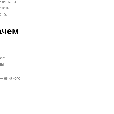
икистана
итать
ане.
ачем
ное
лы.
— никакого.