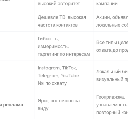
высокий авторитет
кампании
Дешевле ТВ, высокая
Акции, объявл
частота контактов
локальные со
Гибкость,
Все типы целе
измеримость,
охвата до про
таргетинг по интересам
Instagram, TikTok,
Локальный би
Telegram, YouTube —
визуальный п
№1 по охвату
Геопривязка,
Ярко, постоянно на
я реклама
узнаваемость
виду
повторный кон