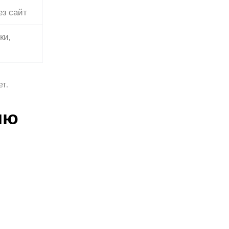
ез сайт
ки,
т.
ию