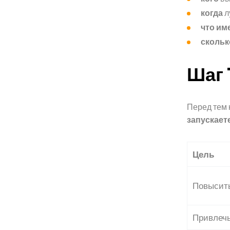
когда
л
что им
скольк
Шаг 
Перед тем 
запускает
Цель
Повысить
Привлечь