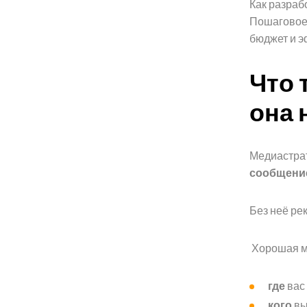
Как разраб
Пошаговое 
бюджет и э
Что 
она 
Медиастрат
сообщение
Без неё ре
Хорошая ме
где
вас 
кого
вы