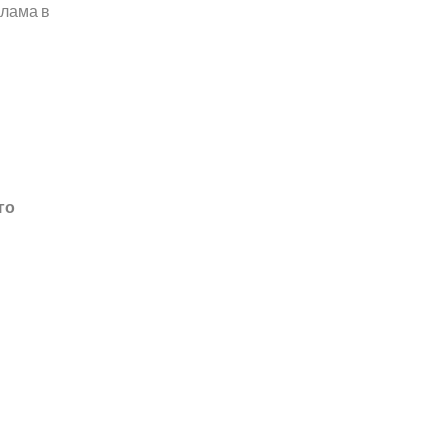
клама в
го