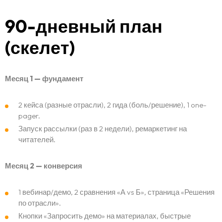
90-дневный план
(скелет)
Месяц 1 — фундамент
2 кейса (разные отрасли), 2 гида (боль/решение), 1 one-
pager.
Главная страница
Запуск рассылки (раз в 2 недели), ремаркетинг на
читателей.
Портфолио
Месяц 2 — конверсия
Услуги
1 вебинар/демо, 2 сравнения «А vs Б», страница «Решения
Блог
по отрасли».
Кнопки «Запросить демо» на материалах, быстрые