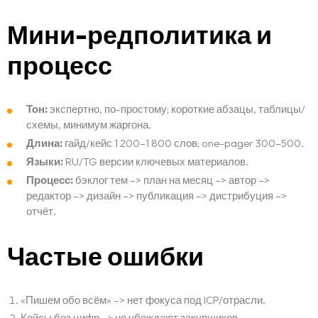
Мини-редполитика и
процесс
Тон:
экспертно, по-простому; короткие абзацы, таблицы/
схемы, минимум жаргона.
Длина:
гайд/кейс 1 200–1 800 слов; one-pager 300–500.
Языки:
RU/TG версии ключевых материалов.
Процесс:
бэклог тем –> план на месяц –> автор –>
редактор –> дизайн –> публикация –> дистрибуция –>
отчёт.
Частые ошибки
«Пишем обо всём» –> нет фокуса под ICP/отрасли.
Кейсы без цифр –> не убеждают закупщиков.