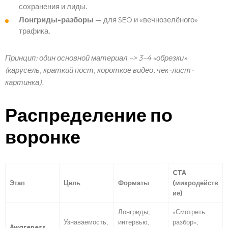
сохранения и лиды.
Лонгриды-разборы
— для SEO и «вечнозелёного»
трафика.
Принцип: один основной материал –> 3–4 «обрезки»
(карусель, краткий пост, короткое видео, чек-лист-
картинка).
Распределение по
воронке
CTA
Этап
Цель
Форматы
(микродейств
ие)
Лонгриды,
«Смотреть
Узнаваемость,
интервью,
разбор»,
Awareness