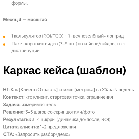
формы.
FAQ
Месяц 3 — масштаб
Контакты
1 калькулятор (ROI/TCO) + 1 «вечнозелёный» лонгрид
Пакет коротких видео (3–5 шт.) из кейсов/гайдов, тест
дистрибуции.
Каркас кейса (шаблон)
H1:
Как [Клиент/Отрасль] снизил [метрика] на X% за N недель
Контекст:
кто клиент, стартовая точка, ограничения
Задача:
измеримая цель
Решение:
3–5 шагов со скриншотами/фото
Результаты:
3–4 цифры (динамика до/после, ROI)
Цитата клиента:
1–2 предложения
CTA:
«Запросить разбор/демо»