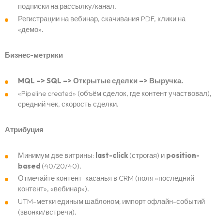
подписки на рассылку/канал.
Регистрации на вебинар, скачивания PDF, клики на
«демо».
Бизнес-метрики
MQL –> SQL –> Открытые сделки –> Выручка.
«Pipeline created» (объём сделок, где контент участвовал),
средний чек, скорость сделки.
Атрибуция
Минимум две витрины:
last-click
(строгая) и
position-
based
(40/20/40).
Отмечайте контент-касанья в CRM (поля «последний
контент», «вебинар»).
UTM-метки единым шаблоном; импорт офлайн-событий
(звонки/встречи).