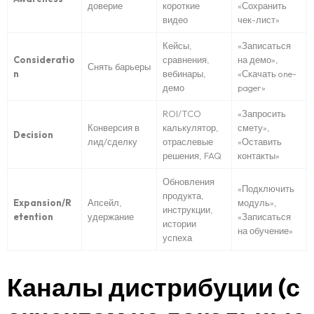
доверие
короткие
«Сохранить
видео
чек-лист»
Кейсы,
«Записаться
Consideratio
сравнения,
на демо»,
Снять барьеры
n
вебинары,
«Скачать one-
демо
pager»
ROI/TCO
«Запросить
Конверсия в
калькулятор,
смету»,
Decision
лид/сделку
отраслевые
«Оставить
решения, FAQ
контакты»
Обновления
«Подключить
продукта,
Expansion/R
Апсейл,
модуль»,
инструкции,
etention
удержание
«Записаться
истории
на обучение»
успеха
Каналы дистрибуции (с