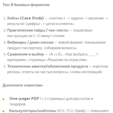
Топ-5 базовых форматов
Кейсы (Case Study)
— «контекст –> задача –> решение –>
результат (цифры) –> цитата клиента».
Практические гайды / чек-листы
— пошаговые
инструкции на 5–10 минут чтения.
Вебинары / демо-сессии
— живой формат: показываем
продукт/экспертизу, собираем вопросы.
Сравнения и выбор
— «А vs Б», «Как выбрать ___: 7
критериев», страницы «Решения по отраслям».
Технические заметки/обновления продукта
— короткие
релизы, ответы на частые вопросы, схемы интеграций.
Дополните «пакетом»
One-pager PDF
(1–2 страницы) для рассылок и
тендеров.
Калькуляторы/шаблоны
(ROI, TCO, бриф) — повышают