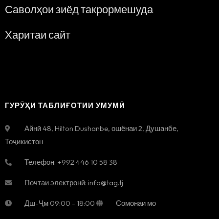
Саволҳои зиёд такрормешуда
Харитаи сайт
ГУРӮҲИ ТАБЛИҒОТИИ УМУМӢ
Айнӣ 48, Hilton Dushanbe, ошёнаи 2
,
Душанбе
,
Тоҷикистон
Телефон:
+992 446 10 58 38
Почтаи электронӣ:
info@tag.tj
Дш-Ҷм
09:00 - 18:00
Сомонаи мо