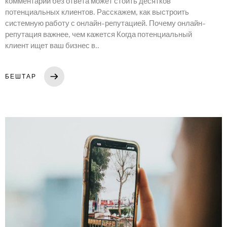
комментарий без ответа может стоить десятков
потенциальных клиентов. Расскажем, как выстроить
Саҳифаи асосӣ
системную работу с онлайн-репутацией. Почему онлайн-
репутация важнее, чем кажется Когда потенциальный
клиент ищет ваш бизнес в..
Портфолио
Хизматрасониҳо
БЕШТАР
Блог
Саволҳои зиёд такрормешуда
Тамос