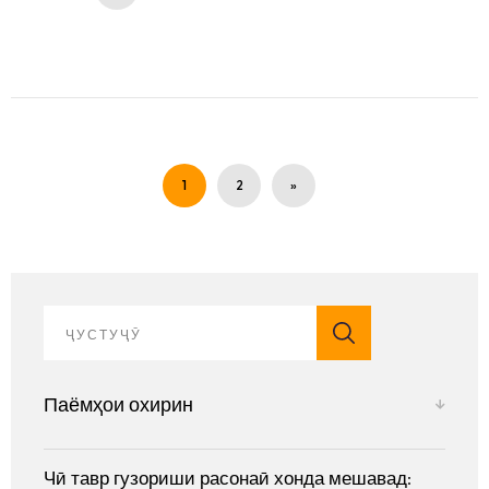
1
2
»
Паёмҳои охирин
Чӣ тавр гузориши расонаӣ хонда мешавад: