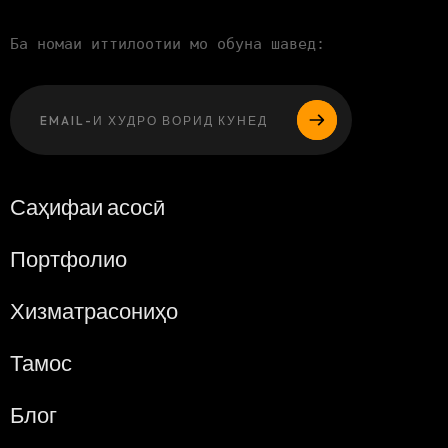
Ба номаи иттилоотии мо обуна шавед:
Лутфан, ин ма
Саҳифаи асосӣ
Портфолио
Хизматрасониҳо
Тамос
Блог