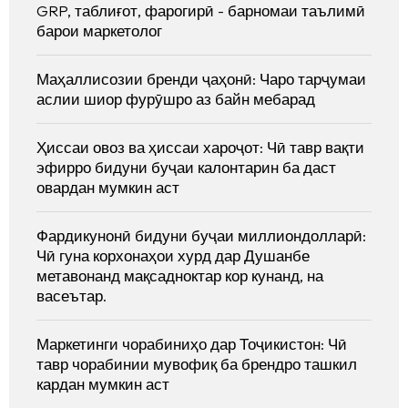
GRP, таблиғот, фарогирӣ - барномаи таълимӣ
барои маркетолог
Маҳаллисозии бренди ҷаҳонӣ: Чаро тарҷумаи
аслии шиор фурӯшро аз байн мебарад
Ҳиссаи овоз ва ҳиссаи хароҷот: Чӣ тавр вақти
эфирро бидуни буҷаи калонтарин ба даст
овардан мумкин аст
Фардикунонӣ бидуни буҷаи миллиондолларӣ:
Чӣ гуна корхонаҳои хурд дар Душанбе
метавонанд мақсадноктар кор кунанд, на
васеътар.
Маркетинги чорабиниҳо дар Тоҷикистон: Чӣ
тавр чорабинии мувофиқ ба брендро ташкил
кардан мумкин аст