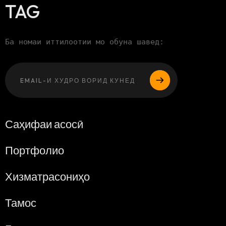
TAG
Ба номаи иттилоотии мо обуна шавед:
Лутфан, ин ма
Саҳифаи асосӣ
Портфолио
Хизматрасониҳо
Тамос