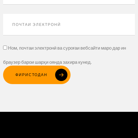
Ном, почтаи электронӣ ва суроғаи вебсайти маро дар ин
браузер барои шарҳи оянда захира кунед.
ФИРИСТОДАН