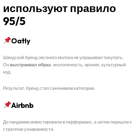
используют правило
95/5
Oatly
Шведский бренд овсяного молока не упрашивал покупать.
Он
выстраивал образ
: экологичность, ирония, культурный
код.
Саҳифаи асосӣ
Результат: бренд стал синонимом категории.
Портфолио
Airbnb
Хизматрасониҳо
До пандемии инвестировали в перформанс, а затем перешли к
стратегии узнаваемости.