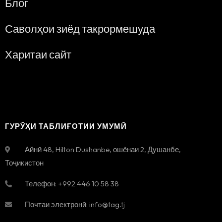
Блог
Саволҳои зиёд такрормешуда
Харитаи сайт
ГУРӮҲИ ТАБЛИҒОТИИ УМУМӢ
Айнӣ 48, Hilton Dushanbe, ошёнаи 2
,
Душанбе
,
Тоҷикистон
Телефон:
+992 446 10 58 38
Почтаи электронӣ:
info@tag.tj