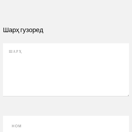
Шарҳ гузоред