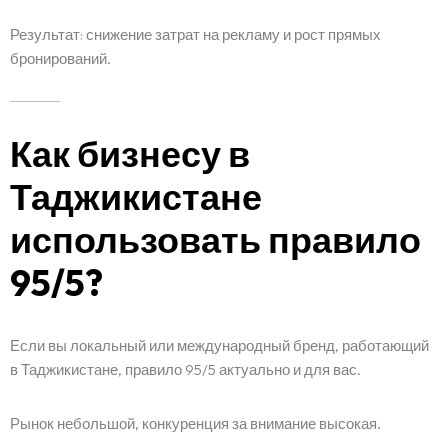
Блог
Результат: снижение затрат на рекламу и рост прямых
Саволҳои зиёд такрормешуда
бронирований.
Тамос
Как бизнесу в
Таджикистане
использовать правило
95/5?
Если вы локальный или международный бренд, работающий
в Таджикистане, правило 95/5 актуально и для вас.
Рынок небольшой, конкуренция за внимание высокая.