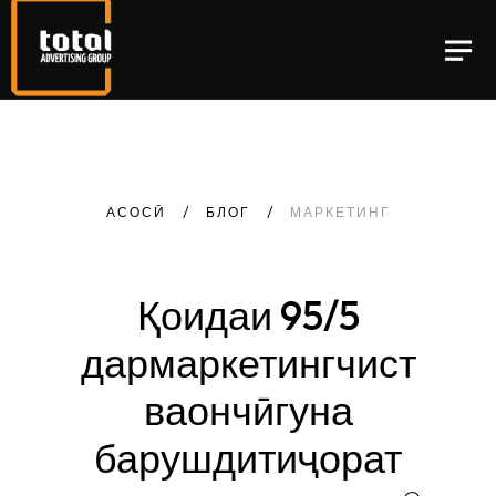
АСОСӢ
БЛОГ
МАРКЕТИНГ
Қоидаи
95/5
дар
маркетинг
чист
ва
он
чӣ
гуна
ба
рушди
тиҷорат