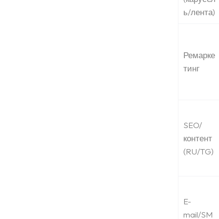
ь/лента)
Ремарке
тинг
Саҳифаи асосӣ
SEO/
контент
(RU/TG)
Портфолио
Хизматрасониҳо
E-
mail/SM