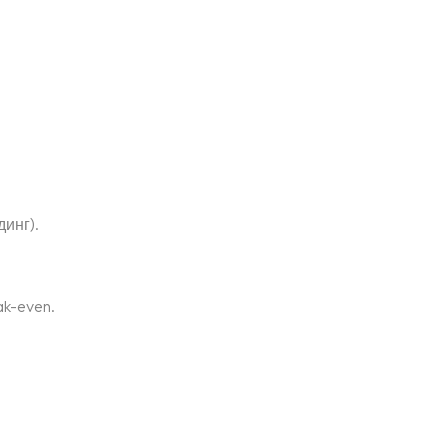
инг).
ak-even.