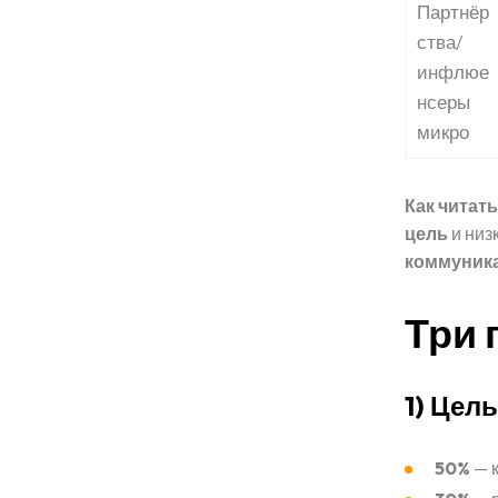
Партнёр
ства/
инфлюе
нсеры
микро
Как читать
цель
и низ
коммуник
Три 
1) Цел
50%
— к