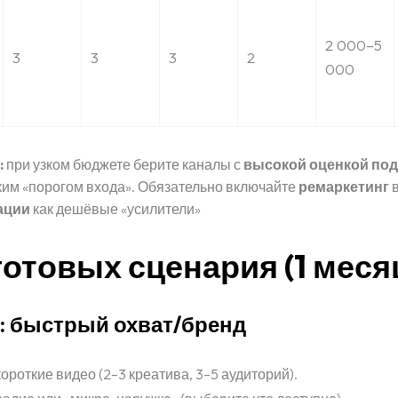
2 000–5
3
3
3
2
000
:
при узком бюджете берите каналы с
высокой оценкой под
ким «порогом входа». Обязательно включайте
ремаркетинг
ации
как дешёвые «усилители»
готовых сценария (1 меся
ь: быстрый охват/бренд
ороткие видео (2–3 креатива, 3–5 аудиторий).