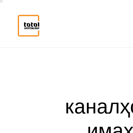
каналҳ
и
маҳ