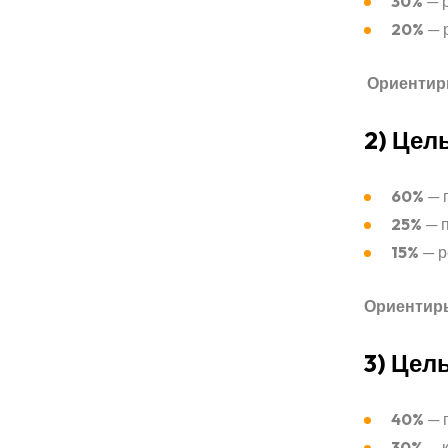
30%
— р
20%
— р
Ориентир
2) Цел
60%
— п
25%
— п
15%
— р
Ориентир
3) Цел
40%
— 
30%
— к