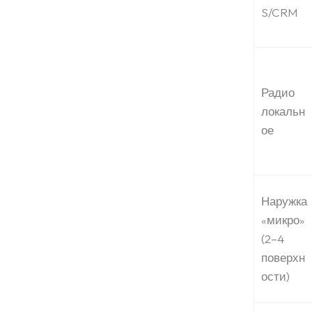
Блог
S/CRM
Саволҳои зиёд
такрормешуда
Радио
локальн
Тамос
ое
Наружка
«микро»
(2–4
поверхн
ости)