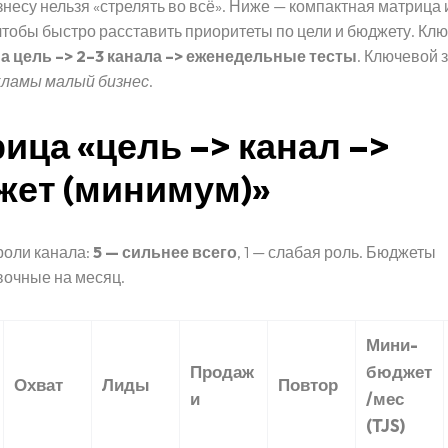
несу нельзя «стрелять во всё». Ниже — компактная матрица 
чтобы быстро расставить приоритеты по цели и бюджету. Кл
а цель –> 2–3 канала –> еженедельные тесты
. Ключевой 
кламы малый бизнес
.
ица «цель –> канал –>
ет (минимум)»
роли канала:
5 — сильнее всего
, 1 — слабая роль. Бюджеты
очные на месяц.
Мини-
Продаж
бюджет
Охват
Лиды
Повтор
и
/мес
(TJS)