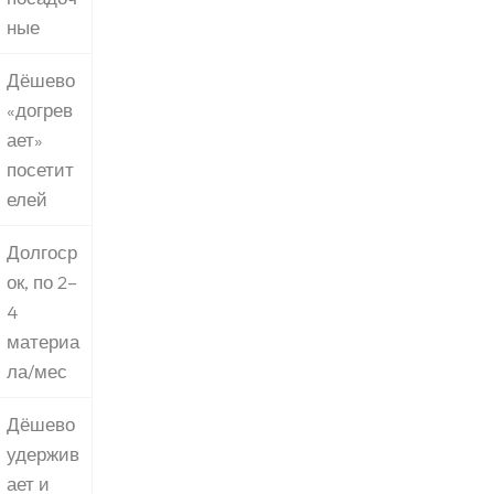
ные
Дёшево
«догрев
ает»
посетит
елей
Долгоср
ок, по 2–
4
материа
ла/мес
Дёшево
удержив
ает и