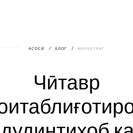
АСОСӢ
БЛОГ
МАРКЕТИНГ
Чӣ
тавр
ои
таблиғотир
дуд
интихоб к