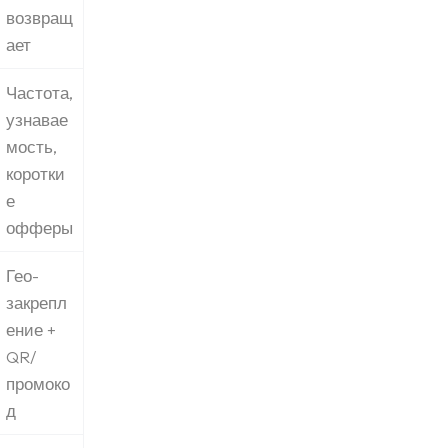
возвращ
ает
Частота,
узнавае
мость,
коротки
е
офферы
Гео-
закрепл
ение +
QR/
промоко
д