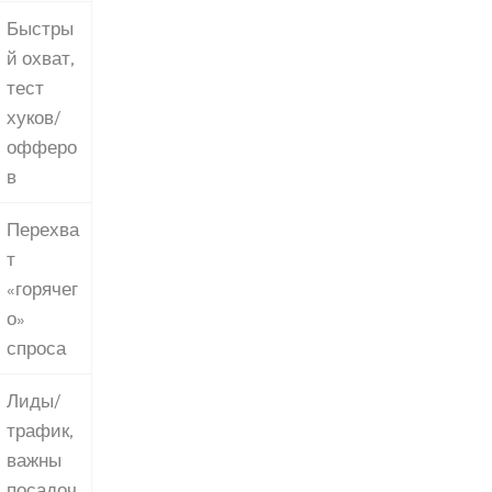
Быстры
й охват,
тест
хуков/
офферо
в
Перехва
т
«горячег
о»
спроса
Лиды/
трафик,
важны
посадоч