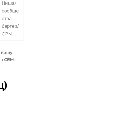
Ниша/
сообще
ства,
бартер/
CPM
 вашу
ва
CRM-
ц)