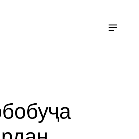
о
бо
буҷа
ардан