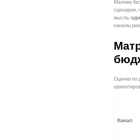
Малому биз
сценарии, 
мысль:
одн
каналы ре
Матр
бюдж
Оценки по 
ориентиров
Канал