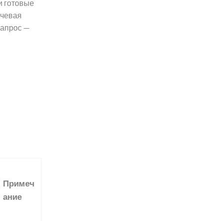
и готовые
ючевая
запрос —
Примеч
ание