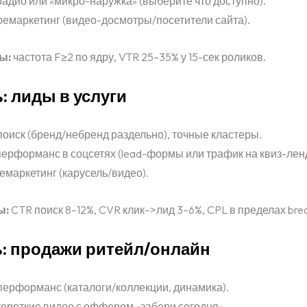
адио или «микро-наружка» (выберите что доступно).
емаркетинг (видео-досмотры/посетители сайта).
ы:
частота F≥2 по ядру, VTR 25–35% у 15-сек роликов.
ь: лиды в услуги
оиск (бренд/небренд раздельно), точные кластеры.
ерформанс в соцсетях (lead-формы или трафик на квиз-ленд
емаркетинг (карусель/видео).
ы:
CTR поиск 8–12%, CVR клик–>лид 3–6%, CPL в пределах bre
ь: продажи ритейл/онлайн
перформанс (каталоги/коллекции, динамика).
ороткие видео с оффером «забери сегодня».