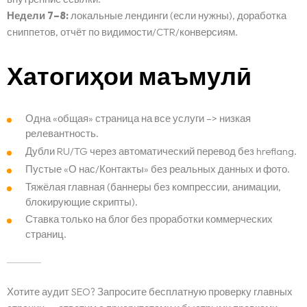
Недели 7–8:
локальные лендинги (если нужны), доработка
сниппетов, отчёт по видимости/CTR/конверсиям.
Хатогиҳои маъмулӣ
Одна «общая» страница на все услуги –> низкая
релевантность.
Дубли RU/TG через автоматический перевод без hreflang.
Пустые «О нас/Контакты» без реальных данных и фото.
Тяжёлая главная (баннеры без компрессии, анимации,
блокирующие скрипты).
Ставка только на блог без проработки коммерческих
страниц.
Хотите аудит SEO? Запросите бесплатную проверку главных