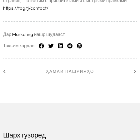
страниц — ответим с приоритетами и быстрыми правками:
https://tag.tj/contact/
Дар
Marketing
нашр шудааст
Таксим кардан:
ҲАМАИ НАШРИЯҲО
Шарҳ гузоред