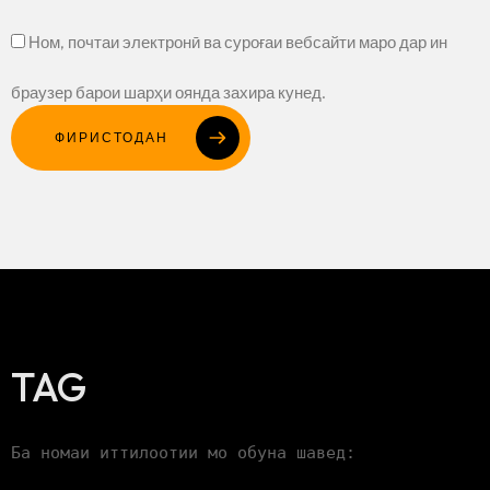
Ном, почтаи электронӣ ва суроғаи вебсайти маро дар ин
браузер барои шарҳи оянда захира кунед.
ФИРИСТОДАН
TAG
Ба номаи иттилоотии мо обуна шавед: