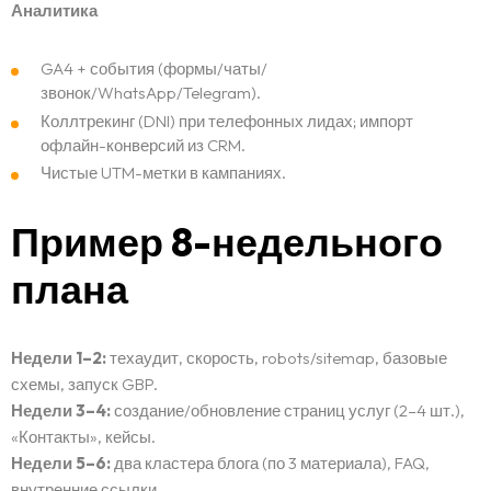
Саволҳои зиёд такрормешуда
Аналитика
Тамос
GA4 + события (формы/чаты/
звонок/WhatsApp/Telegram).
Коллтрекинг (DNI) при телефонных лидах; импорт
офлайн-конверсий из CRM.
Чистые UTM-метки в кампаниях.
Пример 8-недельного
плана
Недели 1–2:
техаудит, скорость, robots/sitemap, базовые
схемы, запуск GBP.
Недели 3–4:
создание/обновление страниц услуг (2–4 шт.),
«Контакты», кейсы.
Недели 5–6:
два кластера блога (по 3 материала), FAQ,
внутренние ссылки.