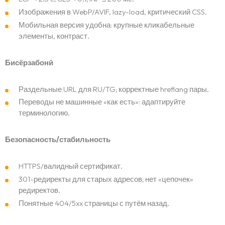
Изображения в WebP/AVIF, lazy-load, критический CSS.
Мобильная версия удобна: крупные кликабельные
элементы, контраст.
Бисёрзабонӣ
Раздельные URL для RU/TG; корректные hreflang пары.
Переводы не машинные «как есть»: адаптируйте
Саҳифаи асосӣ
терминологию.
Портфолио
Безопасность/стабильность
HTTPS/валидный сертификат.
Хизматрасониҳо
301-редиректы для старых адресов; нет «цепочек»
редиректов.
Блог
Понятные 404/5xx страницы с путём назад.