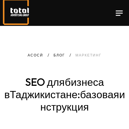
АСОСӢ
БЛОГ
МАРКЕТИНГ
SEO для
бизнеса
в
Таджикистане:
базовая
и
нструкция