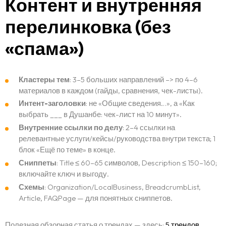
Контент и внутренняя
перелинковка (без
«спама»)
Кластеры тем
: 3–5 больших направлений –> по 4–6
материалов в каждом (гайды, сравнения, чек-листы).
Интент-заголовки
: не «Общие сведения…», а «Как
выбрать ___ в Душанбе: чек-лист на 10 минут».
Внутренние ссылки по делу
: 2–4 ссылки на
релевантные услуги/кейсы/руководства внутри текста; 1
блок «Ещё по теме» в конце.
Сниппеты
: Title ≤ 60–65 символов, Description ≤ 150–160;
включайте ключ и выгоду.
Схемы
: Organization/LocalBusiness, BreadcrumbList,
Article, FAQPage — для понятных сниппетов.
Полезная обзорная статья о трендах — здесь:
5 трендов