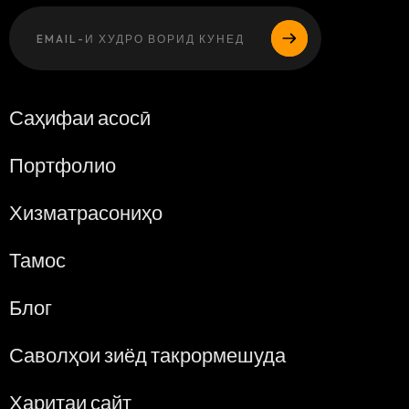
Лутфан, ин ма
Саҳифаи асосӣ
Портфолио
Хизматрасониҳо
Тамос
Блог
Саволҳои зиёд такрормешуда
Харитаи сайт