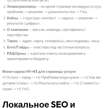
(услуги/кейсы/контакты).
Хизматрасониҳо
— по одной странице на каждую услугу:
проблема –> решение –> доказательства –> FAQ.
Кейсы
— структура «контекст –> задача –> решение –>
результат (цифры)».
О компании
— миссия, команда, сертификаты/
партнёрства.
Тамос
— адрес, карта, телефон(ы), мессенджеры, часы.
Блог/Гайды
— кластеры под частотные вопросы.
FAQ/Цены
— короткие ответы на возражения и
ориентирами по бюджету.
Мини-каркас H1–H3 для страницы услуги
H1 Услуга + город –> H2 Проблема/когда нужно –> H2 Как мы
делаем (этапы) –> H2 Результаты/кейсы –> H2 Стоимость/
сроки –> H2 FAQ.
Локальное SEO и