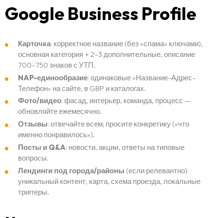
Google Business Profile
Карточка
: корректное название (без «спама» ключами),
основная категория + 2–3 дополнительные, описание
700–750 знаков с УТП.
NAP-единообразие
: одинаковые «Название-Адрес-
Телефон» на сайте, в GBP и каталогах.
Фото/видео
: фасад, интерьер, команда, процесс —
обновляйте ежемесячно.
Отзывы
: отвечайте всем; просите конкретику («что
именно понравилось»).
Посты и Q&A
: новости, акции, ответы на типовые
вопросы.
Лендинги под города/районы
(если релевантно):
уникальный контент, карта, схема проезда, локальные
триггеры.