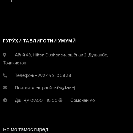
ГУРӮҲИ ТАБЛИҒОТИИ УМУМӢ
Айнӣ 48, Hilton Dushanbe, ошёнаи 2
,
Душанбе
,
Тоҷикистон
Телефон:
+992 446 10 58 38
Почтаи электронӣ:
info@tag.tj
Дш-Ҷм
09:00 - 18:00
Сомонаи мо
Бо мо тамос гиред: