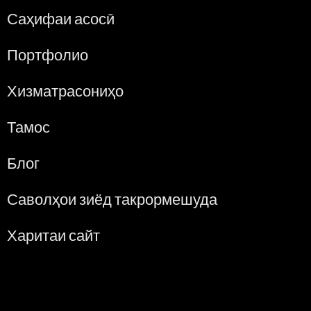
Саҳифаи асосӣ
Портфолио
Хизматрасониҳо
Тамос
Блог
Саволҳои зиёд такрормешуда
Харитаи сайт