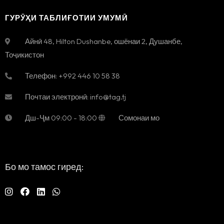
ГУРӮҲИ ТАБЛИҒОТИИ УМУМӢ
Айнӣ 48, Hilton Dushanbe, ошёнаи 2
,
Душанбе
,
Тоҷикистон
Телефон:
+992 446 10 58 38
Почтаи электронӣ:
info@tag.tj
Дш-Ҷм
09:00 - 18:00
Сомонаи мо
Бо мо тамос гиред: