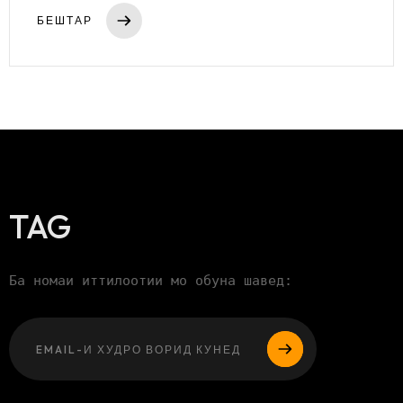
БЕШТАР
TAG
Ба номаи иттилоотии мо обуна шавед:
Лутфан, ин ма