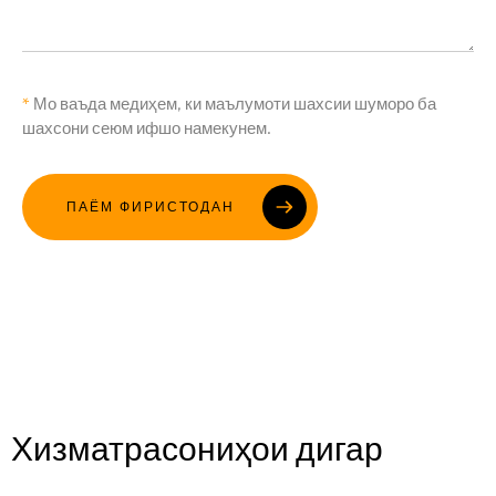
*
Мо ваъда медиҳем, ки маълумоти шахсии шуморо ба
Лутфан, ин майдонро холӣ гузоред.
шахсони сеюм ифшо намекунем.
ПАЁМ ФИРИСТОДАН
Хизматрасониҳои дигар