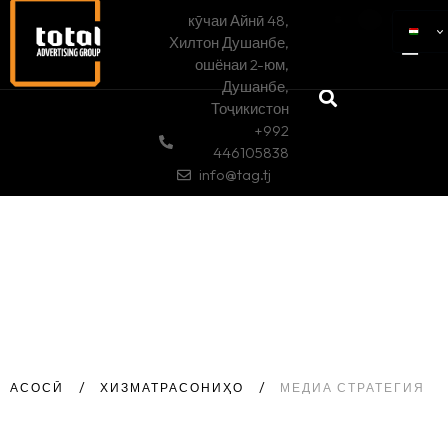
кӯчаи Айнӣ 48,
Хилтон Душанбе,
ошёнаи 2-юм,
Душанбе,
Тоҷикистон
+992
446105838
info@tag.tj
АСОСӢ
ХИЗМАТРАСОНИҲО
МЕДИА СТРАТЕГИЯ