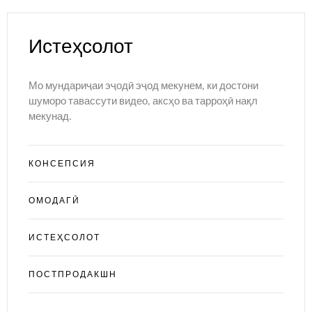
Истеҳсолот
Мо мундариҷаи эҷодӣ эҷод мекунем, ки достони
шуморо тавассути видео, аксҳо ва тарроҳӣ нақл
мекунад.
КОНСЕПСИЯ
ОМОДАГӢ
ИСТЕҲСОЛОТ
ПОСТПРОДАКШН