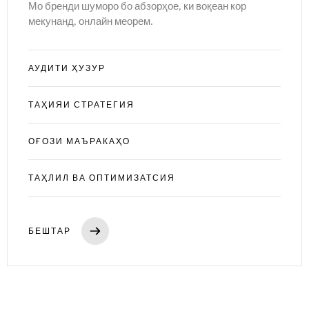
Мо бренди шуморо бо абзорҳое, ки воқеан кор
мекунанд, онлайн меорем.
АУДИТИ ҲУЗУР
ТАҲИЯИ СТРАТЕГИЯ
ОҒОЗИ МАЪРАКАҲО
ТАҲЛИЛ ВА ОПТИМИЗАТСИЯ
БЕШТАР