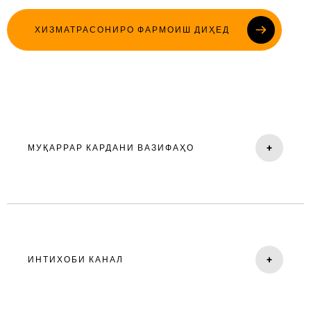
ХИЗМАТРАСОНИРО ФАРМОИШ ДИҲЕД
+
МУҚАРРАР КАРДАНИ ВАЗИФАҲО
Определяем, чего вы хотите достичь: повысить
узнаваемость, увеличить продажи или привлечь новых
клиентов.
+
ИНТИХОБИ КАНАЛ