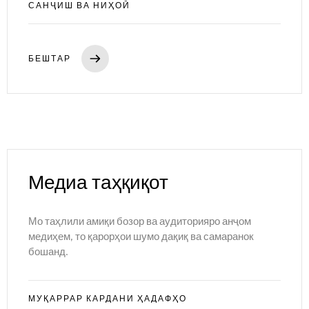
Тамос
САНҶИШ ВА НИҲОӢ
БЕШТАР
Медиа таҳқиқот
Мо таҳлили амиқи бозор ва аудиторияро анҷом
медиҳем, то қарорҳои шумо дақиқ ва самаранок
бошанд.
МУҚАРРАР КАРДАНИ ҲАДАФҲО