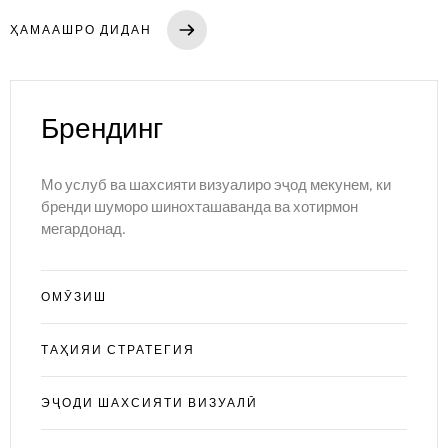
ҲАМААШРО ДИДАН
Брендинг
Саҳифаи асосӣ
Мо услуб ва шахсияти визуалиро эҷод мекунем, ки
бренди шуморо шинохташаванда ва хотирмон
Портфолио
мегардонад.
Хизматрасониҳо
ОМӮЗИШ
Блог
ТАҲИЯИ СТРАТЕГИЯ
Саволҳои зиёд такрормешуда
ЭҶОДИ ШАХСИЯТИ ВИЗУАЛӢ