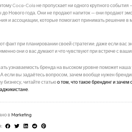
тому Coca-Cola не пропускает ни одного крупного события —
до Нового года. Они не продают напиток — они продают эм
ия и ассоциации, которые помогают принимать решение в 
от факт при планировании своей стратегии: даже если вас з
 именно они о вас думают и что чувствуют при встрече с ваш
ть узнаваемость бренда на высоком уровне поможет наша 
. А если вы задаётесь вопросом, зачем вообще нужен бренди
 бизнесу, читайте статью
о том, что такое брендинг и зачем
Таджикистане
.
ано в
Marketing
: