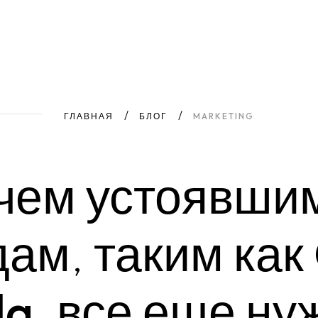
ГЛАВНАЯ
БЛОГ
MARKETING
чем
устоявши
дам,
таким
как
la, все еще ну