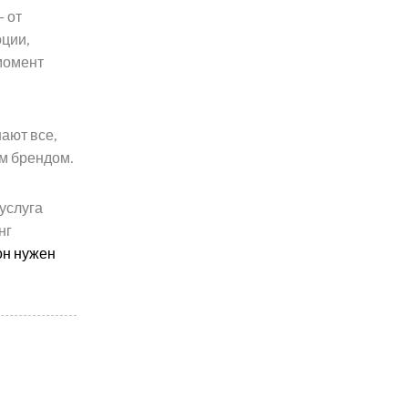
 от
оции,
момент
нают все,
им брендом.
услуга
нг
 он нужен