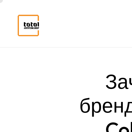
За
брен
Co