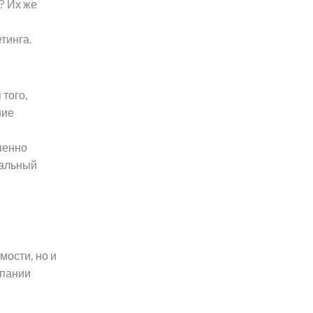
? Их же
тинга.
 того,
ние
пенно
нальный
мости, но и
мпании