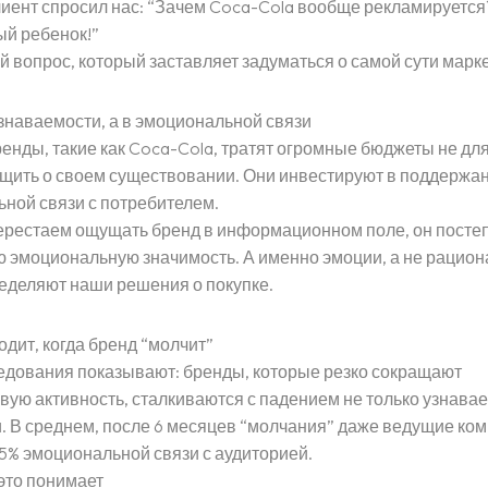
иент спросил нас: “Зачем Coca-Cola вообще рекламируется
ый ребенок!”
 вопрос, который заставляет задуматься о самой сути марке
узнаваемости, а в эмоциональной связи
енды, такие как Coca-Cola, тратят огромные бюджеты не для
щить о своем существовании. Они инвестируют в поддержа
ной связи с потребителем.
ерестаем ощущать бренд в информационном поле, он посте
ю эмоциональную значимость. А именно эмоции, а не рацио
еделяют наши решения о покупке.
одит, когда бренд “молчит”
дования показывают: бренды, которые резко сокращают
вую активность, сталкиваются с падением не только узнавае
. В среднем, после 6 месяцев “молчания” даже ведущие ко
15% эмоциональной связи с аудиторией.
а
это понимает