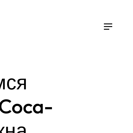
мся
Coca-
жна