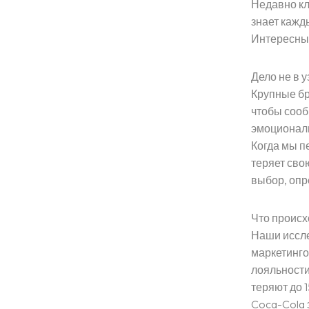
Недавно кл
знает кажд
Интересный
Дело не в 
Крупные бр
чтобы сооб
эмоциональ
Когда мы п
теряет сво
выбор, опр
Что происх
Наши иссле
маркетинго
лояльности
теряют до 
Главная страниц
Coca-Cola 