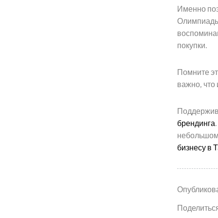
Именно поэ
Портфолио
Олимпиады 
воспоминан
покупки.
Услуги
Помните эт
важно, что
Блог
Поддержива
FAQ
брендинга
небольшому
бизнесу в 
Контакты
Опубликов
Поделиться