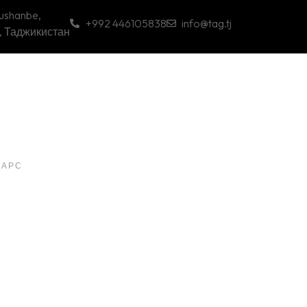
Dushanbe,
+992 446105838
info@tag.tj
, Таджикистан
МАРС