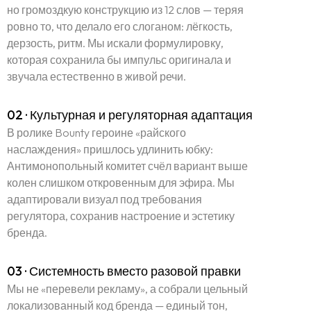
но громоздкую конструкцию из 12 слов — теряя
Блог
ровно то, что делало его слоганом: лёгкость,
дерзость, ритм. Мы искали формулировку,
которая сохранила бы импульс оригинала и
FAQ
звучала естественно в живой речи.
02 · Культурная и регуляторная адаптация
Контакты
В ролике Bounty героине «райского
наслаждения» пришлось удлинить юбку:
Антимонопольный комитет счёл вариант выше
колен слишком откровенным для эфира. Мы
адаптировали визуал под требования
регулятора, сохранив настроение и эстетику
бренда.
03 · Системность вместо разовой правки
Мы не «перевели рекламу», а собрали цельный
локализованный код бренда — единый тон,