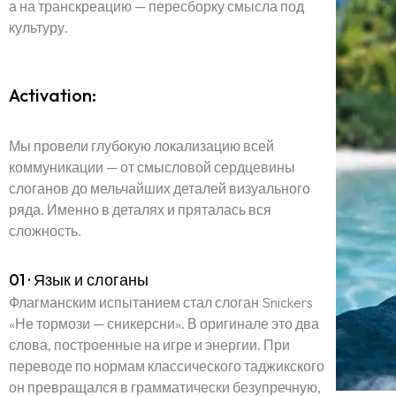
а на транскреацию — пересборку смысла под
культуру.
Activation:
Мы провели глубокую локализацию всей
коммуникации — от смысловой сердцевины
слоганов до мельчайших деталей визуального
ряда. Именно в деталях и пряталась вся
сложность.
Главная страниц
01 · Язык и слоганы
Портфолио
Флагманским испытанием стал слоган Snickers
«Не тормози — сникерсни». В оригинале это два
слова, построенные на игре и энергии. При
Услуги
переводе по нормам классического таджикского
он превращался в грамматически безупречную,