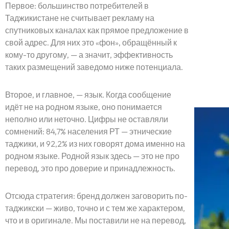
Первое: большинство потребителей в
Таджикистане не считывает рекламу на
спутниковых каналах как прямое предложение в
свой адрес. Для них это «фон», обращённый к
кому-то другому, — а значит, эффективность
таких размещений заведомо ниже потенциала.
Второе, и главное, — язык. Когда сообщение
идёт не на родном языке, оно понимается
неполно или неточно. Цифры не оставляли
сомнений: 84,7% населения РТ — этнические
таджики, и 92,2% из них говорят дома именно на
родном языке. Родной язык здесь — это не про
перевод, это про доверие и принадлежность.
Отсюда стратегия: бренд должен заговорить по-
таджикски — живо, точно и с тем же характером,
что и в оригинале. Мы поставили не на перевод,